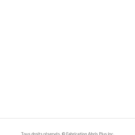
Tous droits réservés. © Fabrication Abris Plus inc.