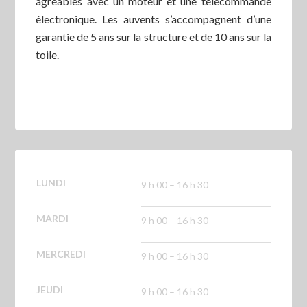
agréables avec un moteur et une télécommande
électronique. Les auvents s’accompagnent d’une
garantie de 5 ans sur la structure et de 10 ans sur la
toile.
LUNDI
9 h 00 – 16 h 30
MARDI
9 h 00 – 16 h 30
MERCREDI
9 h 00 – 16 h 30
JEUDI
9 h 00 – 16 h 30